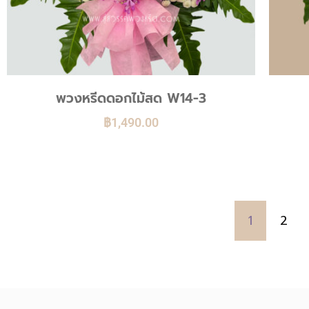
พวงหรีดดอกไม้สด W14-3
฿
1,490.00
1
2