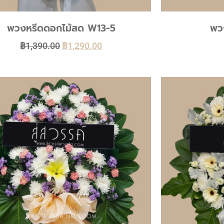
พวงหรีดดอกไม้สด W13-5
พวง
฿
1,390.00
฿
1,290.00