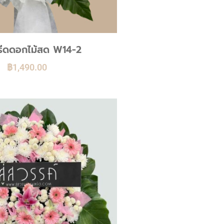
ีดดอกไม้สด W14-2
฿
1,490.00