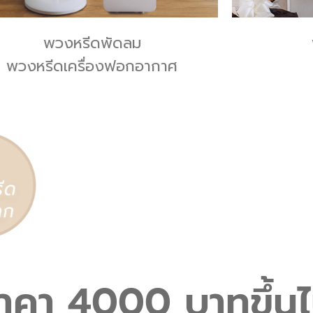
พวงหรีดพัดลม
พวงหรีดเครื่องฟอกอากาศ
าคา 4000 บาทขึ้น