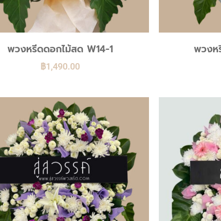
พวงหรีดดอกไม้สด W14-1
พวงหร
฿
1,490.00