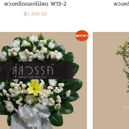
พวงหรีดดอกไม้สด W13-2
พวงหร
฿
1,490.00
ลดราคา!