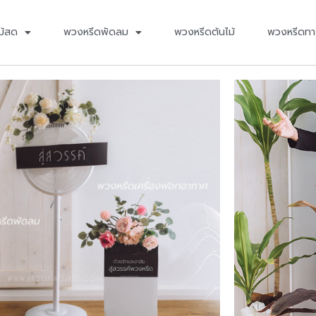
ม้สด
พวงหรีดพัดลม
พวงหรีดต้นไม้
พวงหรีดทา