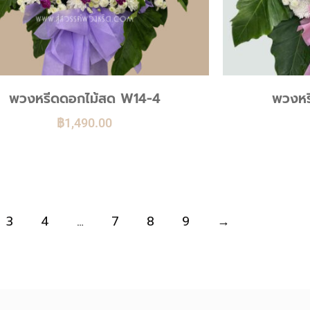
พวงหรีดดอกไม้สด W14-4
พวงหร
฿
1,490.00
3
4
…
7
8
9
→