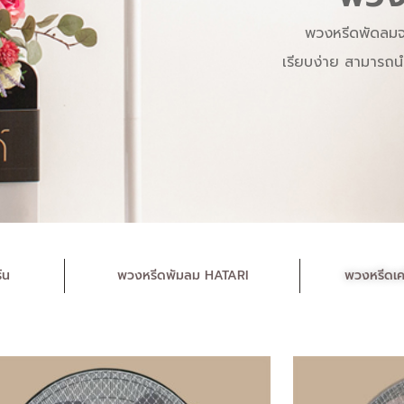
พวงหรีดพัดลมจา
เรียบง่าย สามารถนำไ
์น
พวงหรีดพัมลม HATARI
พวงหรีดเค