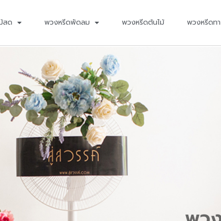
ม้สด
พวงหรีดพัดลม
พวงหรีดต้นไม้
พวงหรีดทา
พวง