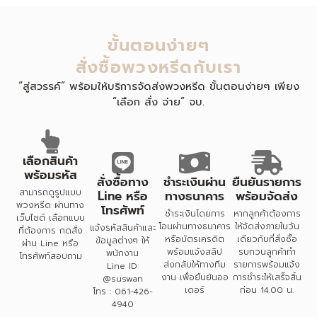
ขั้นตอนง่ายๆ
สั่งซื้อพวงหรีดกับเรา
“สู่สวรรค์” พร้อมให้บริการจัดส่งพวงหรีด ขั้นตอนง่ายๆ เพียง
“เลือก สั่ง จ่าย” จบ.
เลือกสินค้า
พร้อมรหัส
สั่งซื้อทาง
ชำระเงินผ่าน
ยืนยันรายการ
สามารถดูรูปแบบ
Line หรือ
ทางธนาคาร
พร้อมจัดส่ง
พวงหรีด ผ่านทาง
โทรศัพท์
ชำระเงินโดยการ
หากลูกค้าต้องการ
เว็บไซต์ เลือกแบบ
โอนผ่านทางธนาคาร
ให้จัดส่งภายในวัน
แจ้งรหัสสินค้าและ
ที่ต้องการ กดสั่ง
หรือบัตรเครดิต
เดียวกับที่สั่งซื้อ
ข้อมูลต่างๆ ให้
ผ่าน Line หรือ
พร้อมแจ้งสลิป
รบกวนลูกค้าทำ
พนักงาน
โทรศัพท์สอบถาม
ส่งกลับให้ทางทีม
รายการพร้อมแจ้ง
Line ID:
งาน เพื่อยืนยันออ
การชำระให้เสร็จสิ้น
@suswan
เดอร์
ก่อน 14.00 น.
โทร : 061-426-
4940